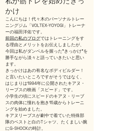
私が筋トレを始めたきっ
かけ
こんにちは！代々木のパーソナルトレー
ニングジム「VOLTEX-YOYOGI」トレーナ
ーの福田洋佑です。
前回の私のブログ
ではトレーニングをす
る理由とメリットをお伝えしましたが、
今回は私がダンベルを握った”きっかけ”を
勝手ながら淡々と語っていきたいと思い
ます。
きっかけはあの有名なボディビルダー！
と言いたいところですがそうではなく、
はじまりは1994年に公開されたキアヌ・
リーブスの映画「スピード」です。
小学生の頃にスピードのキアヌ・リーブ
スの肉体に憧れを抱き15歳からトレーニ
ングを始めました。
キアヌリーブスが劇中で着ていた特殊部
隊のベストと白のTシャツ、たくましい腕
にG-SHOCKの時計。