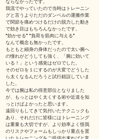
ならなかったです。
我流でやっていたので当時はトレーニン
グと言うよりただのダンベルの運搬作業
で関節を痛めつけるだけの脱力した動き
で効き目はもちろんなかったです。
“効かせる” “負荷を筋肉に与える” 
なんて概念も無かったです。
もともと細身の身体だったので太い腕へ
の憧れがどうしても強く、「腕に効いて
いる！」という感覚はゼロでした。
そのゼロを１にするのが大変でどうした
ら太くなるんだろうと試行錯誤していま
した。
今では腕は私の得意部位となりました
が、もっとはやく太くする術や近道を知
っとけばよかったと思います。
遠回りもしてきて気付いたテクニックも
あり、それだけに皆様にはトレーニング
は重量も大切ですが、より効率よく怪我
のリスクやフォームもしっかり重点を置
いたトレーニングをご提供出来ればと常