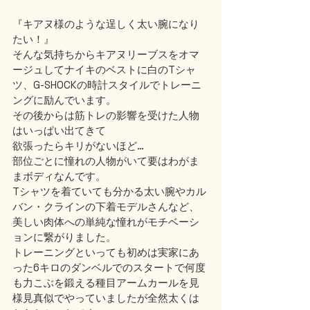
『キアヌ様のような逞しく太い腕になり
たい！』
そんな気持ちからキアヌリーブスをオマ
ージュしてナイキのベストに白のTシャ
ツ、G-SHOCKの時計スタイルでトレーニ
ングに励んでいます。
その後からは筋トレの影響を受けた人物
はいっぱい出てきて
欲張ったらキリがないほど…
部位ごとに憧れの人物がいて要はわがま
まボディなんです。
Tシャツを着ていても分かる太い腕やカル
バン・クラインの下着モデルさんなど、
美しい肉体への単純な憧れがモチベーシ
ョンに繋がりました。
トレーニングといっても初めは実家にあ
った6キロのダンベルでのスタートで何度
も力こぶを鍛える種目アームカールを見
様見真似でやっていましたが全然太くは