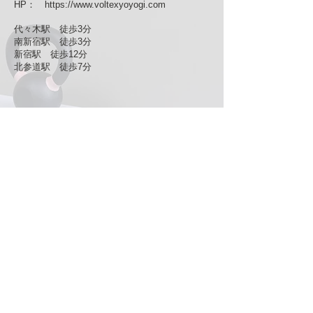
HP
：
https://www.voltexyoyogi.com
代々木駅 徒歩3分
南新宿駅 徒歩3分
新宿駅 徒歩12分
北参道駅 徒歩7分
東北沢店
東京都世田谷区北沢3丁目7-7
TEL ：
03-5738-8165
MAIL
：
hkitazawa2020@gmail.com
東北沢駅 徒歩1分
池ノ上駅 徒歩9分
下北沢駅 徒歩8分
​代々木上原駅 徒歩 15分
腸もみ専門サロン "Anela"
利用規約