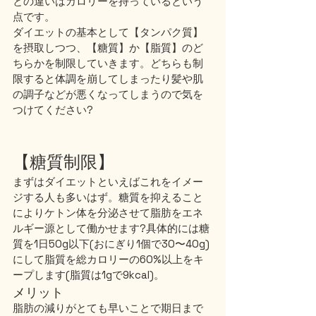
との違いはカロリーを持っているという
点です。
ダイエットの基本として【タンパク質】
を摂取しつつ、【糖質】か【脂質】のど
ちらかを制限していきます。どちらも制
限すると体調を崩してしまったり髪や肌
の調子などが悪くなってしまうので気を
つけてください?
【糖質制限】
まずはダイエットといえばこれをイメー
ジする人も多いはず。糖質を抑えること
によりケトン体を分泌させて脂肪をエネ
ルギー源として働かせます?具体的には糖
質を1日50g以下(おにぎり1個で30〜40g)
にして脂質を総カロリーの60%以上をキ
ープします(脂質は1gで9kcal)。
メリット
脂肪の減りがとても早いことで期日まで