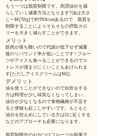
もう一つは脂質制限です。所謂油分を減
らしていく減量方法となります?油は大さ
じ一杯(12g)で約110kcalあるので、脂質を
制限することによりそもそもの摂取カロ
リーを大きく減らすことができます。
メリット
筋肉が落ち難いので代謝が低下せず減量
後のリバウンド率が低いことです✨フルー
ツやアイスも食べることができるのでス
トレスが溜まりにくいこともあげられま
す(ただしアイスクリームはNG)。
デメリット
油を使うことができないので自炊をする
方は料理が少し味気なくなってしまい、
油分が少なくなるので食物繊維が不足す
ると便秘も起こしやすいです。もともと
油分を控えめにしている方は0に近くする
などのアプローチも必要になります。
脂質制限中のおやつはフルーツや和菓子