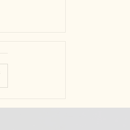
さ
oice GYM’s「チョイス
」記事掲載！