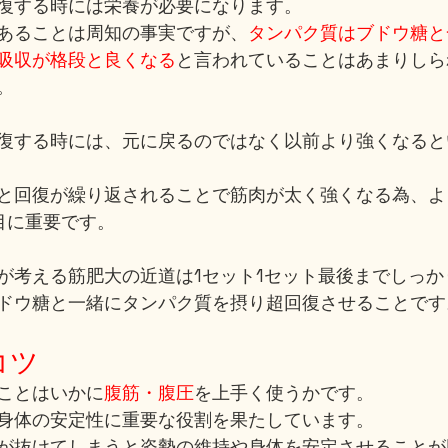
復する時には栄養が必要になります。
あることは周知の事実ですが、
タンパク質はブドウ糖と
吸収が格段と良くなる
と言われていることはあまりしら
。
復する時には、元に戻るのではなく以前より強くなると
と回復が繰り返されることで筋肉が太く強くなる為、よ
目に重要です。
が考える筋肥大の近道は1セット1セット最後までしっか
ドウ糖と一緒にタンパク質を摂り超回復させることです
コツ
ことはいかに
腹筋・腹圧
を上手く使うかです。
身体の安定性に重要な役割を果たしています。
が抜けてしまうと姿勢の維持や身体を安定させることが