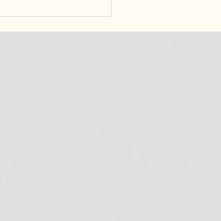
oice GYM’s「チョイス
」記事掲載！