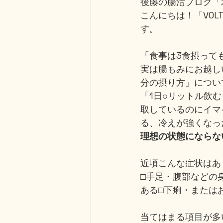
後藤の腸活ブログ「
こんにちは！「VOLTE
す。
「食事は3食摂って
実は腸もみにお越し
分の摂り方」につい
「1日○リットル飲
取しているのにイマ
る、冷えが強くなっ
理想の状態にならな
近頃こんな症状はあ
□手足・腹部などの
ある□下痢・または
当てはまる項目が多