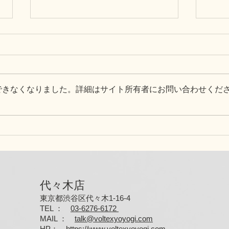
できなくなりました。詳細はサイト所有者にお問い合わせくだ
「みのり」記事監修
Ch
ジム
代々木店
東京都渋谷区代々木1-16-4
TEL ：
03-6276-6172
MAIL
：
talk@voltexyoyogi.com
HP
：
https://www.voltexyoyogi.com