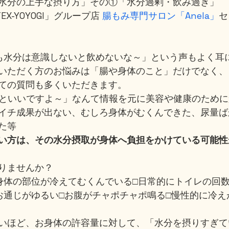
水分の上手な摂り方」その①「水分過剰・飲み過ぎ」
X-YOYOGI」グループ店 
腸もみ専門サロン「Anela」
セ
も水分は意識しないと飲めないな～」という声もよく耳
いただく方のお悩みは「腸や身体のこと」だけでなく、
ての質問も多くいただきます。
むといいですよ～」なんて情報を元に美容や健康のため
イチ成果が出ない、むしろ身体がむくんできた、尿量ば
た等
い方は、その水分摂取が身体へ負担をかけている可能性
りませんか？
身体の部位が冷えてむくんでいる□日常的にトイレの回数が
お通じがゆるい□お腹がチャポチャポ鳴る□慢性的に冷え
いほど、お身体の許容量に対して、「水分を摂りすぎて