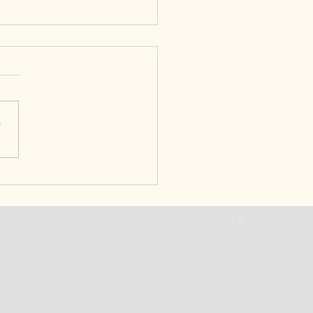
さ
oice GYM’s「チョイス
」記事掲載！