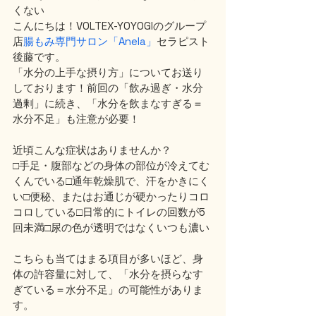
くない
こんにちは！VOLTEX-YOYOGIのグループ
店
腸もみ専門サロン「Anela」
セラピスト
後藤です。
「水分の上手な摂り方」についてお送り
しております！前回の「飲み過ぎ・水分
過剰」に続き、「水分を飲まなすぎる＝
水分不足」も注意が必要！
近頃こんな症状はありませんか？
□手足・腹部などの身体の部位が冷えてむ
くんでいる□通年乾燥肌で、汗をかきにく
い□便秘、またはお通じが硬かったりコロ
コロしている□日常的にトイレの回数が5
回未満□尿の色が透明ではなくいつも濃い
こちらも当てはまる項目が多いほど、身
体の許容量に対して、「水分を摂らなす
ぎている＝水分不足」の可能性がありま
す。